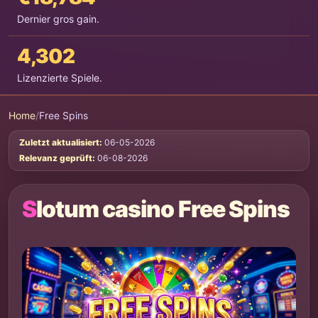
Dernier gros gain.
4,302
Lizenzierte Spiele.
Home
/
Free Spins
Zuletzt aktualisiert:
06-05-2026
Relevanz geprüft:
06-08-2026
Slotum casino Free Spins