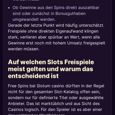
Ob Gewinne aus den Spins direkt auszahlbar
sind oder zunächst in Bonusguthaben
umgewandelt werden.
Gerade der letzte Punkt wird häufig unterschätzt.
Freispiele ohne direkten Eigenaufwand klingen
stark, verlieren aber spürbar an Wert, wenn alle
Gewinne erst noch mit hohem Umsatz freigespielt
werden müssen.
Auf welchen Slots Freispiele
meist gelten und warum das
entscheidend ist
Free Spins bei Slotum casino dürften in der Regel
nicht für den gesamten Slot-Katalog offen sein,
sondern nur für definierte Titel oder ausgewählte
Anbieter. Das ist marktüblich und aus Sicht des
Casinos logisch. Für den Spieler ist es aber einer