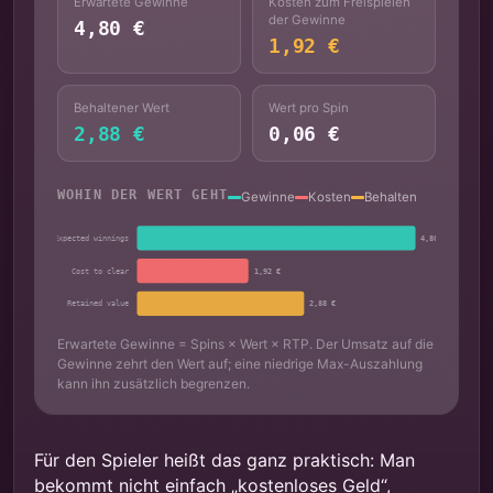
Erwartete Gewinne
Kosten zum Freispielen
der Gewinne
4,80 €
1,92 €
Behaltener Wert
Wert pro Spin
2,88 €
0,06 €
WOHIN DER WERT GEHT
Gewinne
Kosten
Behalten
Expected winnings
4,80 €
Cost to clear
1,92 €
Retained value
2,88 €
Erwartete Gewinne = Spins × Wert × RTP. Der Umsatz auf die
Gewinne zehrt den Wert auf; eine niedrige Max-Auszahlung
kann ihn zusätzlich begrenzen.
Für den Spieler heißt das ganz praktisch: Man
bekommt nicht einfach „kostenloses Geld“,