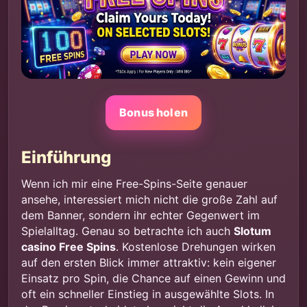
Bonus holen
Einführung
Wenn ich mir eine Free-Spins-Seite genauer
ansehe, interessiert mich nicht die große Zahl auf
dem Banner, sondern ihr echter Gegenwert im
Spielalltag. Genau so betrachte ich auch
Slotum
casino Free Spins
. Kostenlose Drehungen wirken
auf den ersten Blick immer attraktiv: kein eigener
Einsatz pro Spin, die Chance auf einen Gewinn und
oft ein schneller Einstieg in ausgewählte Slots. In