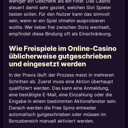
weniger ein Geschenk als ein Filter. Das Casino
steuert damit sehr gezielt, welchen Slot Spieler
testen sollen. Für den Nutzer kann das sinnvoll
sein, wenn er ein Spiel ohnehin ausprobieren
wollte. Wer lieber frei zwischen Slots wechselt,
empfindet diese Bindung oft als Einschränkung.
Wie Freispiele im Online-Casino
üblicherweise gutgeschrieben
und eingesetzt werden
In der Praxis läuft der Prozess meist in mehreren
Schritten ab. Zuerst muss eine Aktion überhaupt
qualifiziert werden. Das kann eine Anmeldung,
eine bestätigte E-Mail, eine Einzahlung oder die
Eingabe in einem bestimmten Aktionsfenster sein.
Danach werden die Free Spins entweder
automatisch gutgeschrieben oder müssen im
Bonusbereich manuell aktiviert werden.