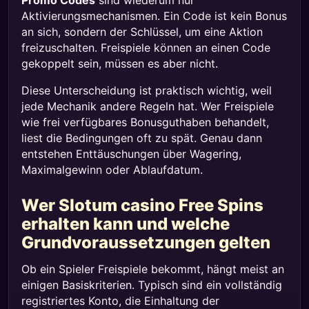
Aktivierungsmechanismen. Ein Code ist kein Bonus
an sich, sondern der Schlüssel, um eine Aktion
freizuschalten. Freispiele können an einen Code
gekoppelt sein, müssen es aber nicht.
Diese Unterscheidung ist praktisch wichtig, weil
jede Mechanik andere Regeln hat. Wer Freispiele
wie frei verfügbares Bonusguthaben behandelt,
liest die Bedingungen oft zu spät. Genau dann
entstehen Enttäuschungen über Wagering,
Maximalgewinn oder Ablaufdatum.
Wer Slotum casino Free Spins
erhalten kann und welche
Grundvoraussetzungen gelten
Ob ein Spieler Freispiele bekommt, hängt meist an
einigen Basiskriterien. Typisch sind ein vollständig
registriertes Konto, die Einhaltung der